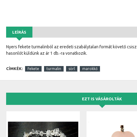
LEÍRÁS
Nyers fekete turmalinból az eredeti szabálytalan formát követő csis
hasonlót küldünk az ár 1 db.-ra vonatkozik.
CÍMKÉK:
Fekete
turmalin
sörl
marokkő
EZT IS VÁSÁROLTÁK