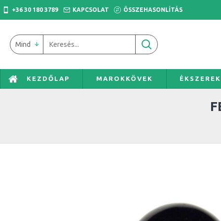
+36 30 180 3789
KAPCSOLAT
ÖSSZEHASONLÍTÁS
Mind
KEZDŐLAP
MAROKKÖVEK
ÉKSZERE
F