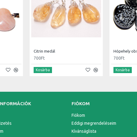
Citrin medál
Hópehely ob
700Ft
700Ft
Kosárba
Kosárba
INFORMÁCIÓK
FIÓKOM
Fiókom
Fizetés
Eddigi megrendeléseim
em
Kívánságlista