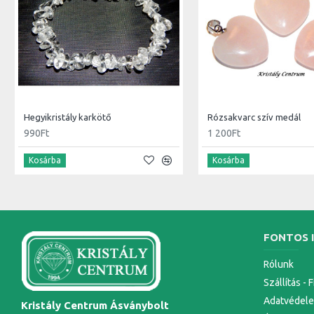
Hegyikristály karkötő
Rózsakvarc szív medál
990Ft
1 200Ft
Kosárba
Kosárba
FONTOS 
Rólunk
Szállítás - 
Adatvédel
Kristály Centrum Ásványbolt