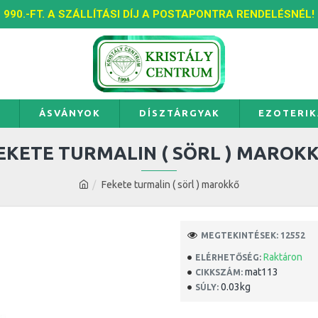
990.-FT. A SZÁLLÍTÁSI DÍJ A POSTAPONTRA RENDELÉSNÉL!
K
ÁSVÁNYOK
DÍSZTÁRGYAK
EZOTERIK
EKETE TURMALIN ( SÖRL ) MAROK
Fekete turmalin ( sörl ) marokkő
MEGTEKINTÉSEK: 12552
Raktáron
ELÉRHETŐSÉG:
mat113
CIKKSZÁM:
0.03kg
SÚLY: