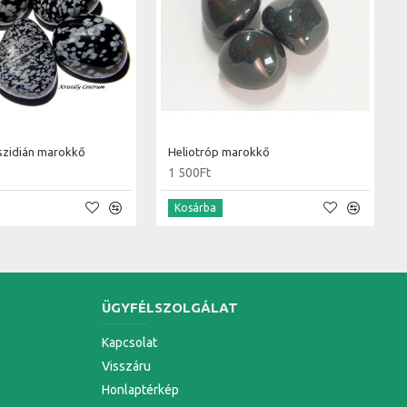
szidián marokkő
Heliotróp marokkő
1 500Ft
Kosárba
ÜGYFÉLSZOLGÁLAT
Kapcsolat
Visszáru
Honlaptérkép