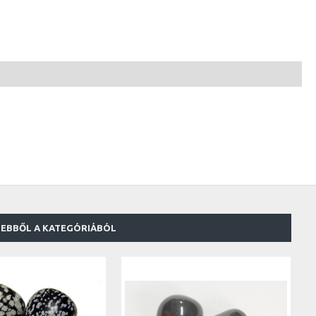
EBBŐL A KATEGÓRIÁBÓL