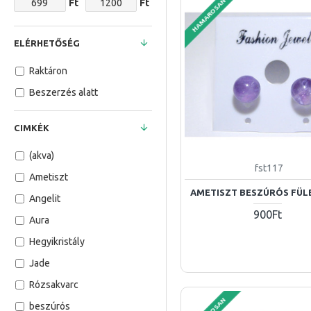
HAMAROSAN
Ft
Ft
ELÉRHETŐSÉG
Raktáron
Beszerzés alatt
CIMKÉK
(akva)
fst117
Ametiszt
AMETISZT BESZÚRÓS FÜL
Angelit
900Ft
Aura
Hegyikristály
Jade
Rózsakvarc
beszúrós