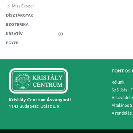
Miss Ékszer
DÍSZTÁRGYAK
EZOTERIKA
KREATÍV
EGYÉB
FONTOS 
Rólunk
Szállítás - 
Adatvédel
Kristály Centrum Ásványbolt
Általános S
1143 Budapest, Utász u. 9.
A rendelés