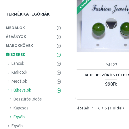
HAMAROSAN
fülbevaló
TERMÉK KATEGÓRIÁK
kvarc
MEDÁLOK
ÁSVÁNYOK
MAROKKÖVEK
ÉKSZEREK
Láncok
fst127
Karkötők
JADE BESZÚRÓS FÜLBE
Medálok
990Ft
Fülbevalók
Beszúrós lógós
Kapcsos
Tételek: 1 - 6 / 6 (1 oldal)
Egyéb
Egyéb