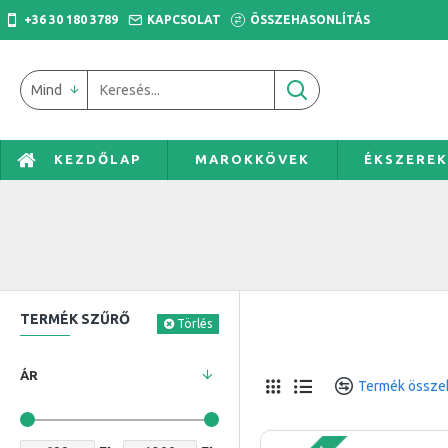
+36 30 180 3789
KAPCSOLAT
ÖSSZEHASONLÍTÁS
Mind
KEZDŐLAP
MAROKKÖVEK
ÉKSZERE
TERMÉK SZŰRŐ
Törlés
ÁR
Termék összeh