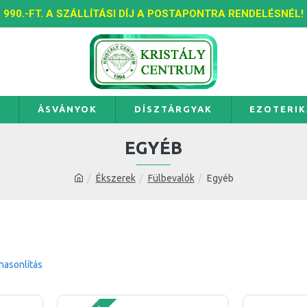
990.-FT. A SZÁLLÍTÁSI DÍJ A POSTAPONTRA RENDELÉSNÉL!
K
ÁSVÁNYOK
DÍSZTÁRGYAK
EZOTERIK
EGYÉB
Ékszerek
Fülbevalók
Egyéb
asonlítás