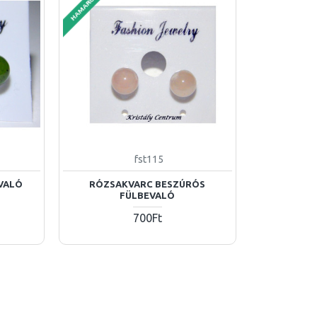
HAMAROSAN
fst115
VALÓ
RÓZSAKVARC BESZÚRÓS
FÜLBEVALÓ
700Ft