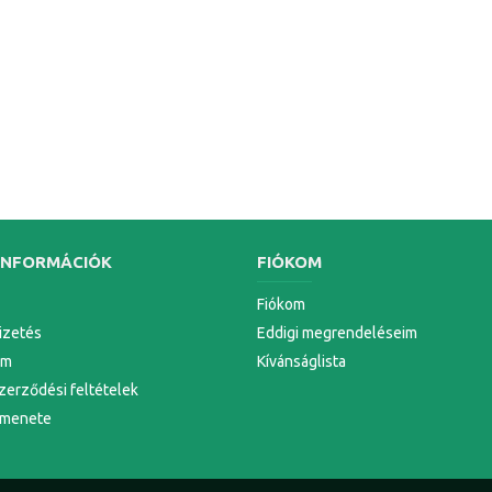
INFORMÁCIÓK
FIÓKOM
Fiókom
Fizetés
Eddigi megrendeléseim
em
Kívánságlista
zerződési feltételek
 menete