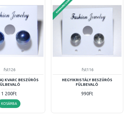
HAMAROSAN
fst126
fst116
A) KVARC BESZÚRÓS
HEGYIKRISTÁLY BESZÚRÓS
FÜLBEVALÓ
FÜLBEVALÓ
1 200Ft
990Ft
KOSÁRBA