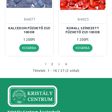
kre077
kre025
KALCEDON FŰZHETŐ ZIZI
KORALL SZÍNEZETT
100 DB
FŰZHETŐ ZIZI 100 DB
1 200Ft
1 200Ft
KOSÁRBA
KOSÁRBA
1
2
Tételek: 1 - 16 / 27 (2 oldal)
Kristály Centrum Ásványbolt