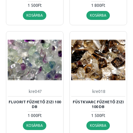
1 500Ft
1 800Ft
KOSÁRBA
KOSÁRBA
kre047
kre018
FLUORIT FŰZHETŐ ZIZI 100
FÜSTKVARC FŰZHETŐ ZIZI
DB
100 DB
1 000Ft
1 500Ft
KOSÁRBA
KOSÁRBA