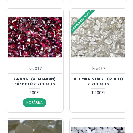
BESZERZÉS ALATT
kre017
kre037
GRÁNÁT (ALMANDIN)
HEGYIKRISTÁLY FŰZHETŐ
FŰZHETŐ ZIZI 100 DB
ZIZI 100 DB
900Ft
1 200Ft
KOSÁRBA