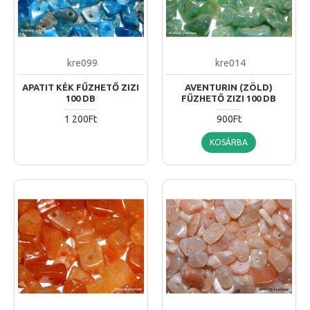
kre099
kre014
APATIT KÉK FŰZHETŐ ZIZI
AVENTURIN (ZÖLD)
100 DB
FŰZHETŐ ZIZI 100 DB
1 200Ft
900Ft
KOSÁRBA