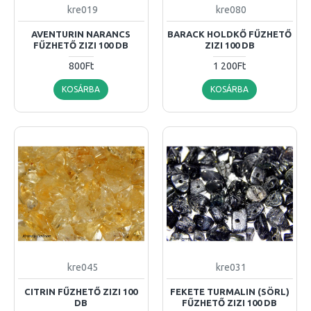
kre019
kre080
AVENTURIN NARANCS
BARACK HOLDKŐ FŰZHETŐ
FŰZHETŐ ZIZI 100 DB
ZIZI 100 DB
800Ft
1 200Ft
KOSÁRBA
KOSÁRBA
kre045
kre031
CITRIN FŰZHETŐ ZIZI 100
FEKETE TURMALIN (SÖRL)
DB
FŰZHETŐ ZIZI 100 DB