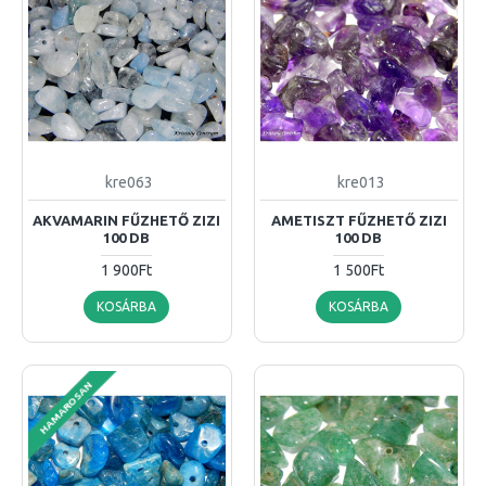
kre063
kre013
AKVAMARIN FŰZHETŐ ZIZI
AMETISZT FŰZHETŐ ZIZI
100 DB
100 DB
1 900Ft
1 500Ft
KOSÁRBA
KOSÁRBA
HAMAROSAN