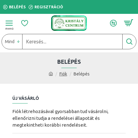
BELÉPÉS
REGISZTRÁCIÓ
Mind
BELÉPÉS
Fiók
Belépés
ÚJ VÁSÁRLÓ
Fiók létrehozásával gyorsabban tud vásárolni,
ellenőrizni tudja a rendelései állapotát és
megtekintheti korábbi rendeléseit.