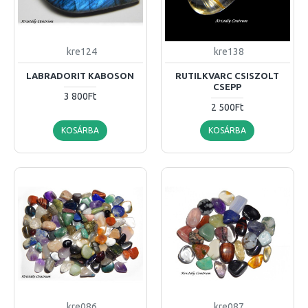
kre124
kre138
LABRADORIT KABOSON
RUTILKVARC CSISZOLT
CSEPP
3 800Ft
2 500Ft
KOSÁRBA
KOSÁRBA
kre086
kre087