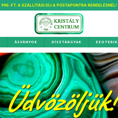
990.-FT. A SZÁLLÍTÁSI DÍJ A POSTAPONTRA RENDELÉSNÉL!
K
ÁSVÁNYOK
DÍSZTÁRGYAK
EZOTERIK
Szaké