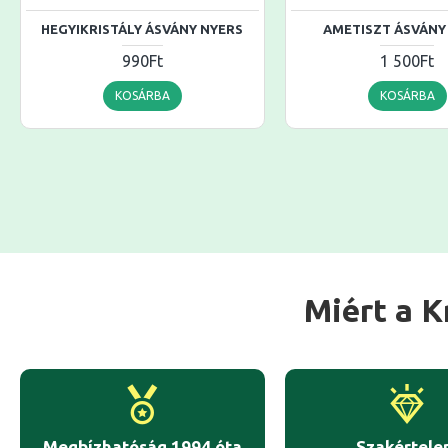
HEGYIKRISTÁLY ÁSVÁNY NYERS
AMETISZT ÁSVÁNY
990Ft
1 500Ft
KOSÁRBA
KOSÁRBA
Miért a K
Megbízhatóság 1994 óta
Szakértel