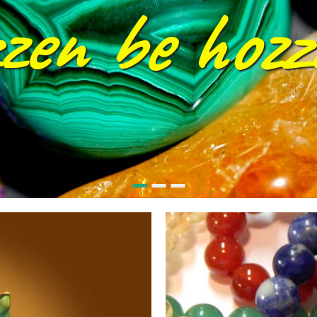
vála
min