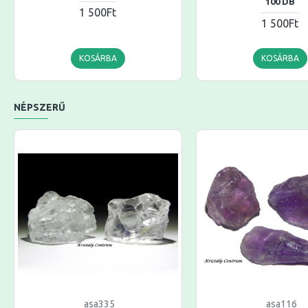
100 DB
1 500Ft
1 500Ft
KOSÁRBA
KOSÁRBA
NÉPSZERŰ
asa335
asa116