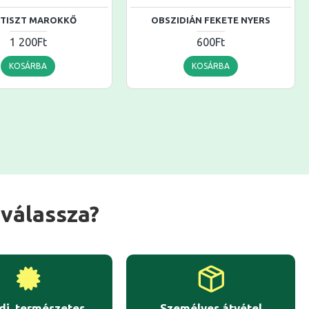
TISZT MAROKKŐ
OBSZIDIÁN FEKETE NYERS
1 200Ft
600Ft
KOSÁRBA
KOSÁRBA
válassza?
di, természetes
Személyes átvétel