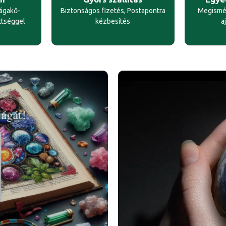
rágakő-
Biztonságos fizetés, Postapontra
Megismét
ttséggel
kézbesítés
a
ágát!