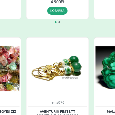
4 900Ft
KOSÁRBA
ems076
GYES ZIZI
AVENTURIN FESTETT
MAL