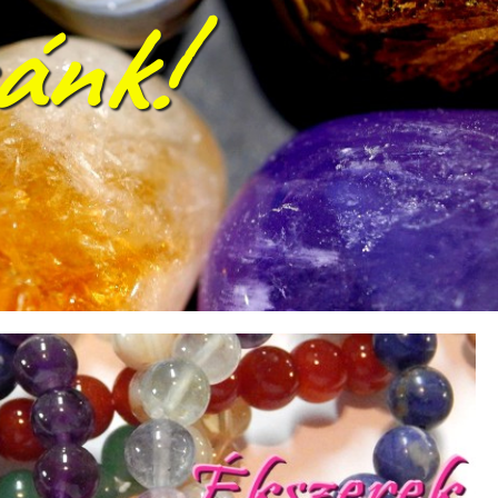
szték
őség