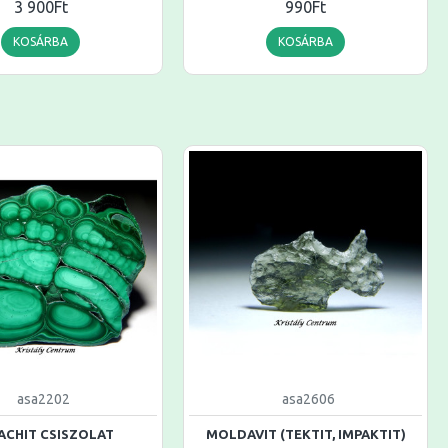
3 900Ft
990Ft
KOSÁRBA
KOSÁRBA
asa2202
asa2606
ACHIT CSISZOLAT
MOLDAVIT (TEKTIT, IMPAKTIT)