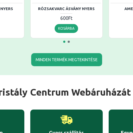
 NYERS
RÓZSAKVARC ÁSVÁNY NYERS
AME
600Ft
KOSÁRBA
MINDEN TERMÉK MEGTEKINTÉSE
ristály Centrum Webáruházát 
em
Gyors szállítás
Egye