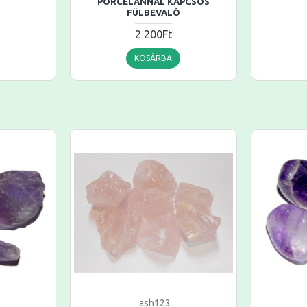
PORCELÁNNAL KAPCSOS
FÜLBEVALÓ
2 200Ft
KOSÁRBA
ash123