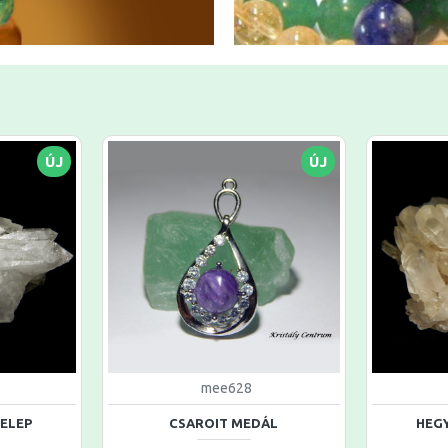
ÚJ
ÚJ
mee628
TELEP
CSAROIT MEDÁL
HEGY