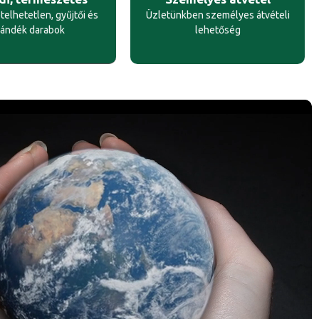
elhetetlen, gyűjtői és
Üzletünkben személyes átvételi
jándék darabok
lehetőség