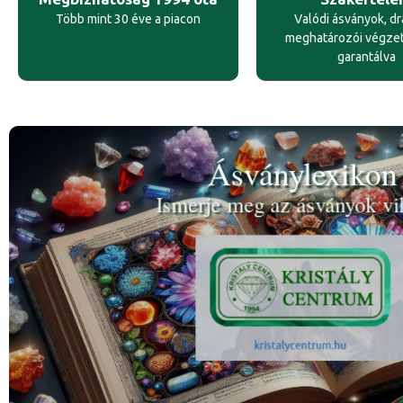
Több mint 30 éve a piacon
Valódi ásványok, d
meghatározói végze
garantálva
Ásványlexikon
Ismerje meg az ásványok vil