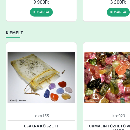
9 900Ft
3 500Ft
KOSÁRBA
KOSÁRBA
KIEMELT
ezo155
kre023
CSAKRA KŐ SZETT
TURMALIN FŰZHETŐ VE