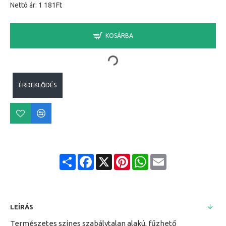
Nettó ár: 1 181Ft
KOSÁRBA
ÉRDEKLŐDÉS
Share
Facebook
X
Pinterest
WhatsApp
Email
LEÍRÁS
Természetes színes szabálytalan alakú, fűzhető