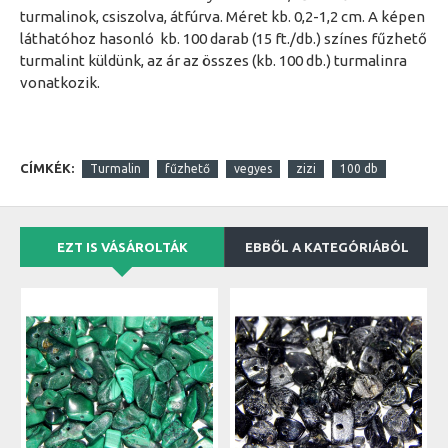
turmalinok, csiszolva, átfúrva. Méret kb. 0,2-1,2 cm. A képen
láthatóhoz hasonló kb. 100 darab (15 ft./db.) színes fűzhető
turmalint küldünk, az ár az összes (kb. 100 db.) turmalinra
vonatkozik.
CÍMKÉK:
Turmalin
fűzhető
vegyes
zizi
100 db
EZT IS VÁSÁROLTÁK
EBBŐL A KATEGÓRIÁBÓL