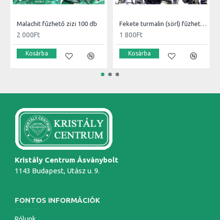
Malachit fűzhető zizi 100 db
Fekete turmalin (sörl) fűzhető zizi 100 db
2 000Ft
1 800Ft
Kosárba
Kosárba
Kristály Centrum Ásványbolt
1143 Budapest, Utász u. 9.
FONTOS INFORMÁCIÓK
Rólunk