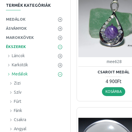
TERMÉK KATEGÓRIÁK
Kvarckristály
Lepidolit
MEDÁLOK
Lápisz
ÁSVÁNYOK
Malachit
MAROKKÖVEK
Moldavit
ÉKSZEREK
Rodokrozit
Láncok
mee628
Rutilkvarc
Karkötők
Rózsakvarc
CSAROIT MEDÁL
Medálok
Sungit
4 900Ft
Zizi
Tigrisszem
KOSÁRBA
Szív
Turmalin
Fúrt
Unakit
Fánk
Vaskvarc
Csakra
Wollastonit
Angyal