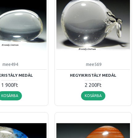
mee494
mee569
KRISTÁLY MEDÁL
HEGYIKRISTÁLY MEDÁL
1 900Ft
2 200Ft
KOSÁRBA
KOSÁRBA