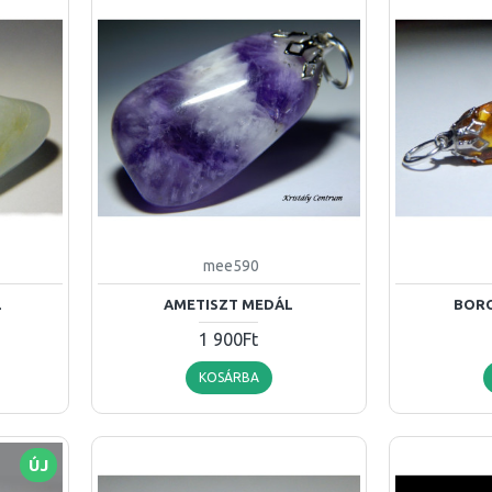
mee590
L
AMETISZT MEDÁL
BOR
1 900Ft
KOSÁRBA
ÚJ