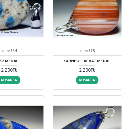
mee584
mee578
K2 MEDÁL
KARNEOL-ACHÁT MEDÁL
2 200Ft
2 200Ft
KOSÁRBA
KOSÁRBA