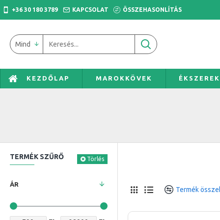
+36 30 180 3789
KAPCSOLAT
ÖSSZEHASONLÍTÁS
Mind
KEZDŐLAP
MAROKKÖVEK
ÉKSZERE
TERMÉK SZŰRŐ
Törlés
ÁR
Termék összeh