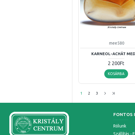
mee580
KARNEOL-ACHÁT ME
2 200Ft
KOSÁRBA
1
2
3
FONTOS 
Rólunk
Szállítás - 