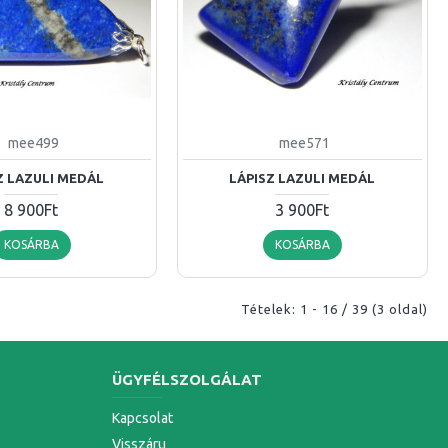
mee499
mee571
Z LAZULI MEDÁL
LÁPISZ LAZULI MEDÁL
8 900Ft
3 900Ft
KOSÁRBA
KOSÁRBA
Tételek: 1 - 16 / 39 (3 oldal)
ÜGYFÉLSZOLGÁLAT
Kapcsolat
Visszáru