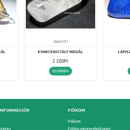
mee531
DÁL
KVARCKRISTÁLY MEDÁL
LÁPIS
2 200Ft
KOSÁRBA
INFORMÁCIÓK
FIÓKOM
Fiókom
Fizetés
Eddigi megrendeléseim