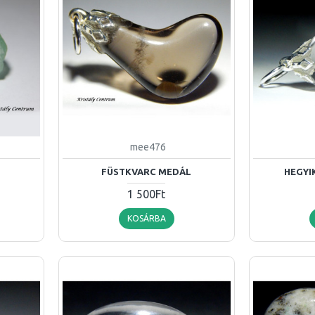
mee476
FÜSTKVARC MEDÁL
HEGYI
1 500Ft
KOSÁRBA