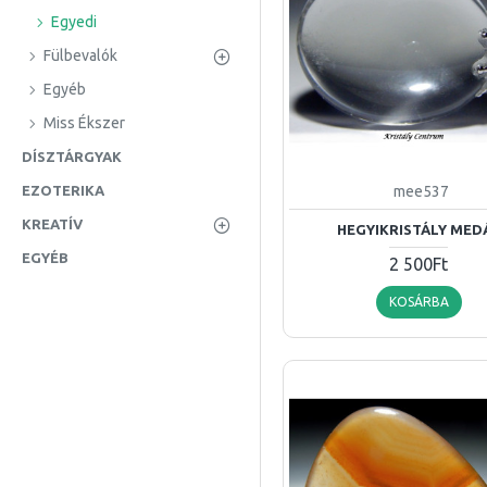
Zafír
Egyedi
Zambezit
Fülbevalók
Zebra
Egyéb
Zöld
Miss Ékszer
achát
DÍSZTÁRGYAK
berill
mee537
EZOTERIKA
fluorit
KREATÍV
HEGYIKRISTÁLY MED
hesszonittal
EGYÉB
2 500Ft
hexagon
KOSÁRBA
korund
lazuli
lazurkő
medál
márvány