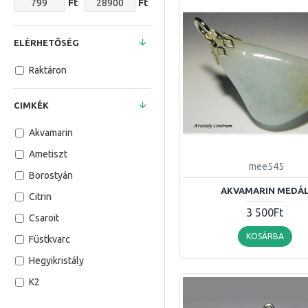
Ft
Ft
ELÉRHETŐSÉG
Raktáron
CIMKÉK
Akvamarin
Ametiszt
mee545
Borostyán
AKVAMARIN MEDÁ
Citrin
3 500Ft
Csaroit
KOSÁRBA
Füstkvarc
Hegyikristály
K2
Karneol