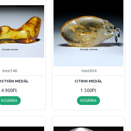
mee346
mee604
OSTYÁN MEDÁL
CITRIN MEDÁL
4 900Ft
1 500Ft
KOSÁRBA
KOSÁRBA