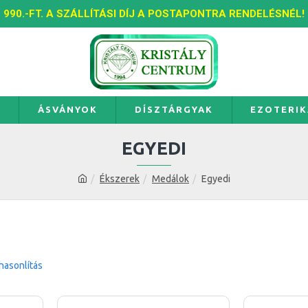
990.-FT. A SZÁLLÍTÁSI DÍJ A POSTAPONTRA RENDELÉSNÉL!
K
ÁSVÁNYOK
DÍSZTÁRGYAK
EZOTERIK
EGYEDI
Ékszerek
Medálok
Egyedi
asonlítás