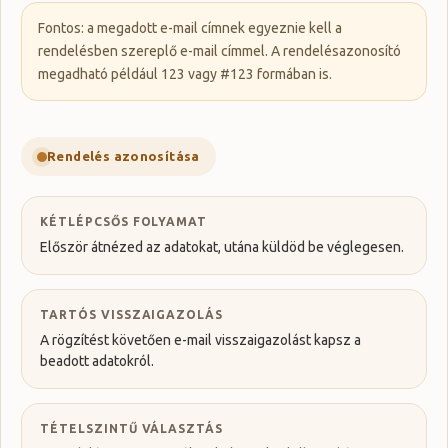
Fontos: a megadott e-mail címnek egyeznie kell a
rendelésben szereplő e-mail címmel. A rendelésazonosító
megadható például 123 vagy #123 formában is.
Rendelés azonosítása
KÉTLÉPCSŐS FOLYAMAT
Először átnézed az adatokat, utána küldöd be véglegesen.
TARTÓS VISSZAIGAZOLÁS
A rögzítést követően e-mail visszaigazolást kapsz a
beadott adatokról.
TÉTELSZINTŰ VÁLASZTÁS