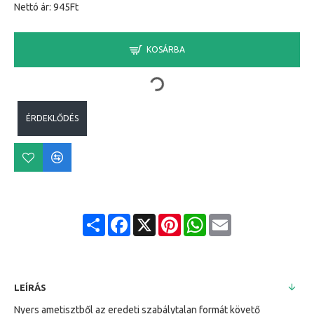
Nettó ár: 945Ft
KOSÁRBA
ÉRDEKLŐDÉS
Share
Facebook
X
Pinterest
WhatsApp
Email
LEÍRÁS
Nyers ametisztből az eredeti szabálytalan formát követő