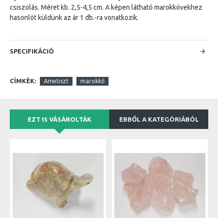
csiszolás. Méret kb. 2,5-4,5 cm. A képen látható marokkövekhez
hasonlót küldünk az ár 1 db.-ra vonatkozik.
SPECIFIKÁCIÓ
CÍMKÉK:
Ametiszt
marokkő
EZT IS VÁSÁROLTÁK
EBBŐL A KATEGÓRIÁBÓL
B