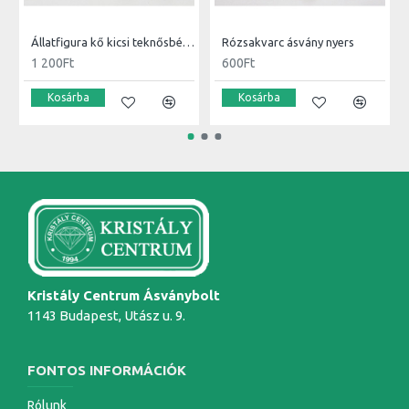
Állatfigura kő kicsi teknősbéka
Rózsakvarc ásvány nyers
1 200Ft
600Ft
Kosárba
Kosárba
Kristály Centrum Ásványbolt
1143 Budapest, Utász u. 9.
FONTOS INFORMÁCIÓK
Rólunk