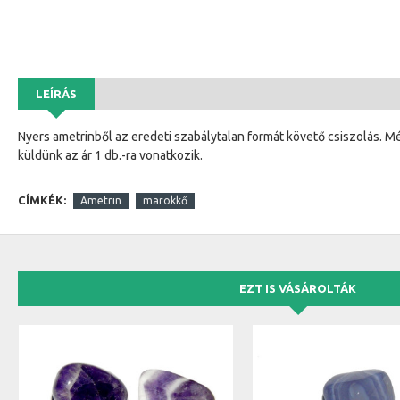
LEÍRÁS
Nyers ametrinből az eredeti szabálytalan formát követő csiszolás. M
küldünk az ár 1 db.-ra vonatkozik.
CÍMKÉK:
Ametrin
marokkő
EZT IS VÁSÁROLTÁK