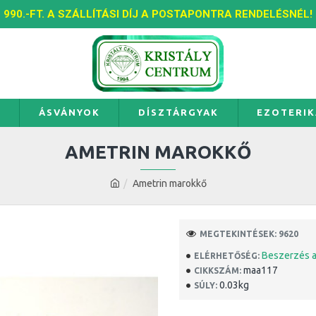
990.-FT. A SZÁLLÍTÁSI DÍJ A POSTAPONTRA RENDELÉSNÉL!
K
ÁSVÁNYOK
DÍSZTÁRGYAK
EZOTERIK
AMETRIN MAROKKŐ
Ametrin marokkő
MEGTEKINTÉSEK: 9620
Beszerzés a
ELÉRHETŐSÉG:
maa117
CIKKSZÁM:
0.03kg
SÚLY: