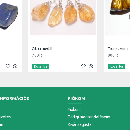
Citrin medál
Tigrisszem 
700Ft
800Ft
Kosárba
Kosárba
INFORMÁCIÓK
FIÓKOM
Fiókom
Fizetés
Eddigi megrendeléseim
em
Kívánságlista