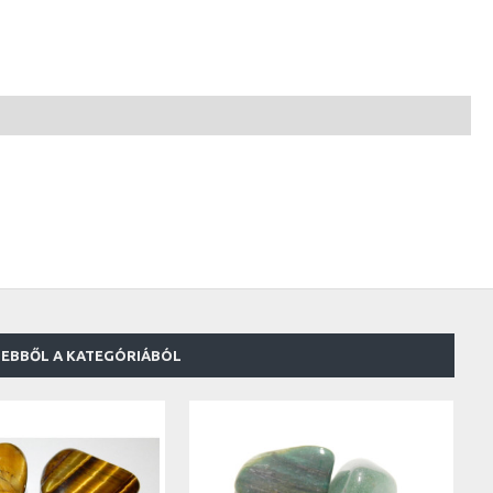
EBBŐL A KATEGÓRIÁBÓL