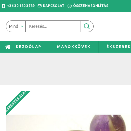
+36 30 180 3789
KAPCSOLAT
ÖSSZEHASONLÍTÁS
Mind
KEZDŐLAP
MAROKKÖVEK
ÉKSZERE
BESZERZÉS ALATT