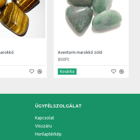
marokkő
Aventurin marokkő zöld
800Ft
Kosárba
ÜGYFÉLSZOLGÁLAT
Kapcsolat
Visszáru
Honlaptérkép