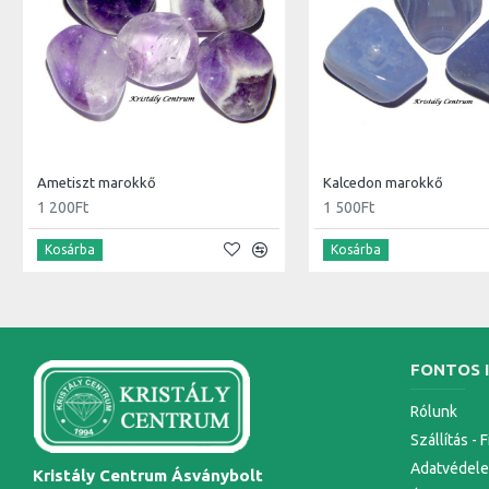
Ametiszt marokkő
Kalcedon marokkő
1 200Ft
1 500Ft
Kosárba
Kosárba
FONTOS 
Rólunk
Szállítás - 
Adatvédel
Kristály Centrum Ásványbolt