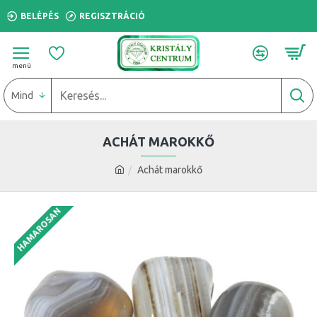
BELÉPÉS
REGISZTRÁCIÓ
Mind
ACHÁT MAROKKŐ
Achát marokkő
HAMAROSAN