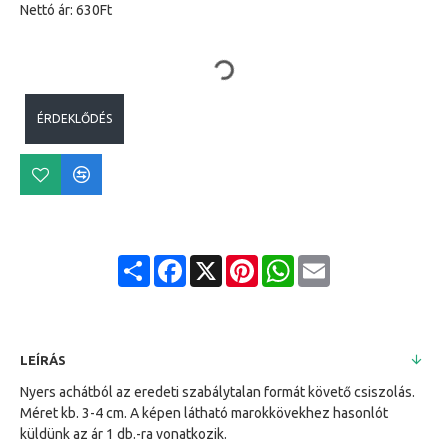
Nettó ár: 630Ft
ÉRDEKLŐDÉS
Share
Facebook
X
Pinterest
WhatsApp
Email
LEÍRÁS
Nyers achátból az eredeti szabálytalan formát követő csiszolás.
Méret kb. 3-4 cm. A képen látható marokkövekhez hasonlót
küldünk az ár 1 db.-ra vonatkozik.