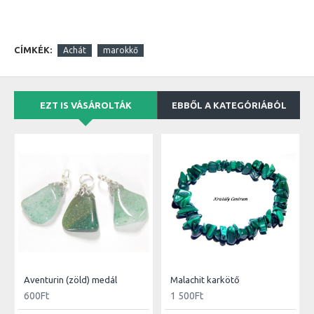
CÍMKÉK:
Achát
marokkő
EZT IS VÁSÁROLTÁK
EBBŐL A KATEGÓRIÁBÓL
Aventurin (zöld) medál
Malachit karkötő
600Ft
1 500Ft