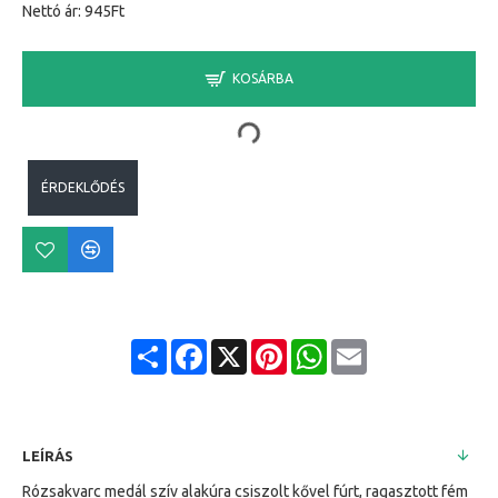
Nettó ár: 945Ft
KOSÁRBA
ÉRDEKLŐDÉS
Share
Facebook
X
Pinterest
WhatsApp
Email
LEÍRÁS
Rózsakvarc medál szív alakúra csiszolt kővel fúrt, ragasztott fém