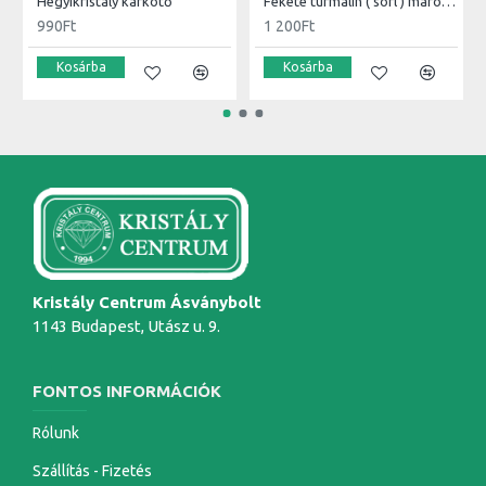
Hegyikristály karkötő
Fekete turmalin ( sörl ) marokkő
990Ft
1 200Ft
Kosárba
Kosárba
Kristály Centrum Ásványbolt
1143 Budapest, Utász u. 9.
FONTOS INFORMÁCIÓK
Rólunk
Szállítás - Fizetés