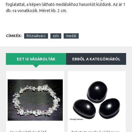
foglalattal, a képen látható medálokhoz hasonlót küldünk. Az ár 1
db.-ra vonatkozik. Méret kb. 2 cm.
CÍMKÉK:
Rózsakvarc
szív
medál
EZT IS VÁSÁROLTÁK
EBBŐL A KATEGÓRIÁBÓL