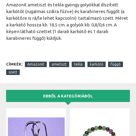
Amazonit ametiszt és tekla gyöngy golyókkal díszített
karkötőt (rugalmas szálra fűzve) és karabineres függőt (a
karkötőre is rá/le lehet kapcsolni) tartalmazó szett. Méret
a karkötő hossza kb. 18,5 cm. a golyók kb. 0,8/0,6 cm. A
képen látható szettet (1 darab karkötő és 1 darab
karabineres függő) küldjük.
CÍMKÉK:
Amazonit
ametiszt
tekla
karkötő
függő
szett
EBBŐL A KATEGÓRIÁBÓL