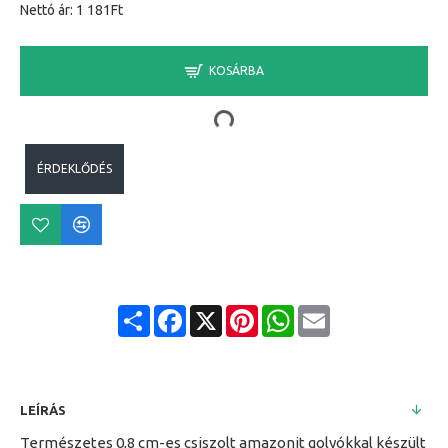
Nettó ár: 1 181Ft
KOSÁRBA
ÉRDEKLŐDÉS
Share
Facebook
X
Pinterest
WhatsApp
Email
LEÍRÁS
Természetes 0,8 cm-es csiszolt amazonit golyókkal készült