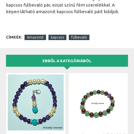
kapcsos fülbevaló pár, ezüst színű fém szerelékkel. A
képen látható amazonit kapcsos fülbevaló párt küldjük.
CÍMKÉK:
Amazonit
kapcsos
fülbevaló
EBBŐL A KATEGÓRIÁBÓL