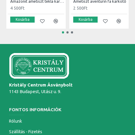
Amazonit ametiszt tekla karkötő és függő szett
Ametiszt aventurin fa karkötő
4 500Ft
2 500Ft
Kosárba
Kosárba
Kristály Centrum Ásványbolt
1143 Budapest, Utász u. 9.
FONTOS INFORMÁCIÓK
Rólunk
Szállítás - Fizetés