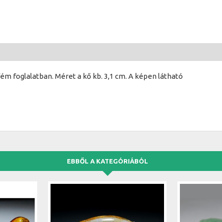
m foglalatban. Méret a kő kb. 3,1 cm. A képen látható
EBBŐL A KATEGÓRIÁBÓL