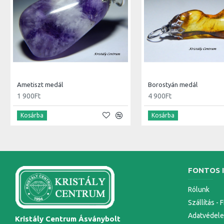
Ametiszt medál
Borostyán medál
1 900Ft
4 900Ft
Kosárba
Kosárba
FONTOS 
Rólunk
Szállítás - 
Adatvédel
Kristály Centrum Ásványbolt