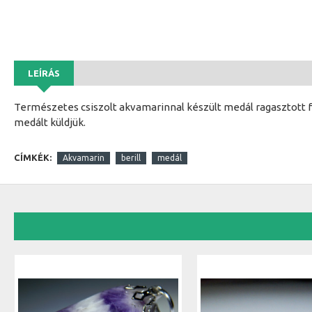
LEÍRÁS
Természetes csiszolt akvamarinnal készült medál ragasztott fé
medált küldjük.
CÍMKÉK:
Akvamarin
berill
medál