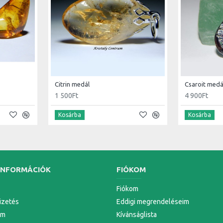
Citrin medál
Csaroit medá
1 500Ft
4 900Ft
Kosárba
Kosárba
INFORMÁCIÓK
FIÓKOM
Fiókom
Fizetés
Eddigi megrendeléseim
em
Kívánságlista