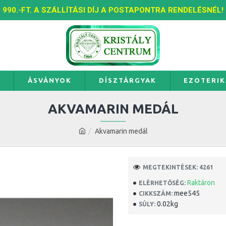
990.-FT. A SZÁLLÍTÁSI DÍJ A POSTAPONTRA RENDELÉSNÉL!
K
ÁSVÁNYOK
DÍSZTÁRGYAK
EZOTERIK
AKVAMARIN MEDÁL
Akvamarin medál
MEGTEKINTÉSEK: 4261
Raktáron
ELÉRHETŐSÉG:
mee545
CIKKSZÁM:
0.02kg
SÚLY: