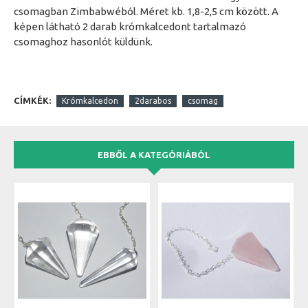
csomagban Zimbabwéból. Méret kb. 1,8-2,5 cm között. A
képen látható 2 darab krómkalcedont tartalmazó
csomaghoz hasonlót küldünk.
CÍMKÉK:
Krómkalcedon
2darabos
csomag
EBBŐL A KATEGÓRIÁBÓL