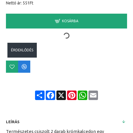
Nettó ár: 551Ft
KOSÁRBA
ÉRDEKLŐDÉS
Share
Facebook
X
Pinterest
WhatsApp
Email
LEÍRÁS
Természetes csiszolt 2 darab krómkalcedon egy