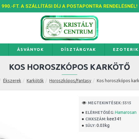
990.-FT. A SZÁLLÍTÁSI DÍJ A POSTAPONTRA RENDELÉSNÉL!
K
ÁSVÁNYOK
DÍSZTÁRGYAK
EZOTERIK
KOS HOROSZKÓPOS KARKÖTŐ
Ékszerek
Karkötők
Horoszkópos/Fantasy
Kos horoszkópos kar
MEGTEKINTÉSEK: 5515
Hamarosan
ELÉRHETŐSÉG:
kee341
CIKKSZÁM:
0.03kg
SÚLY: