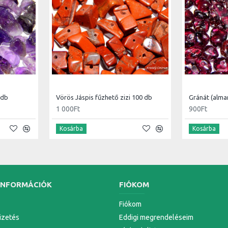
 db
Vörös Jáspis fűzhető zizi 100 db
Gránát (alma
1 000Ft
900Ft
Kosárba
Kosárba
INFORMÁCIÓK
FIÓKOM
Fiókom
Fizetés
Eddigi megrendeléseim