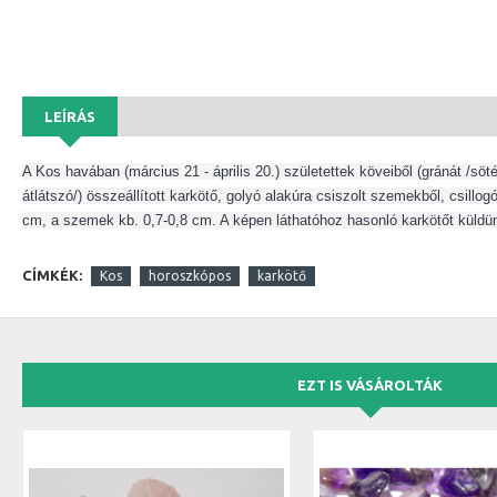
LEÍRÁS
A Kos havában (március 21 - április 20.) születettek köveiből (gránát /söté
átlátszó/) összeállított karkötő, golyó alakúra csiszolt szemekből, csill
cm, a szemek kb. 0,7-0,8 cm. A képen láthatóhoz hasonló karkötőt küldü
CÍMKÉK:
Kos
horoszkópos
karkötő
EZT IS VÁSÁROLTÁK