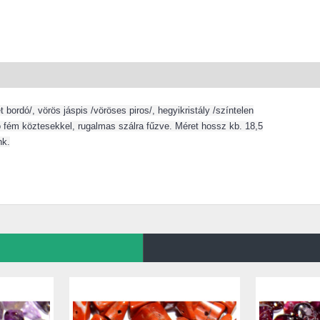
t bordó/, vörös jáspis /vöröses piros/, hegyikristály /színtelen
ogó fém köztesekkel, rugalmas szálra fűzve. Méret hossz kb. 18,5
nk.