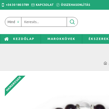
+36 30 180 3789
KAPCSOLAT
ÖSSZEHASONLÍTÁS
Mind
KEZDŐLAP
MAROKKÖVEK
ÉKSZERE
HAMAROSAN