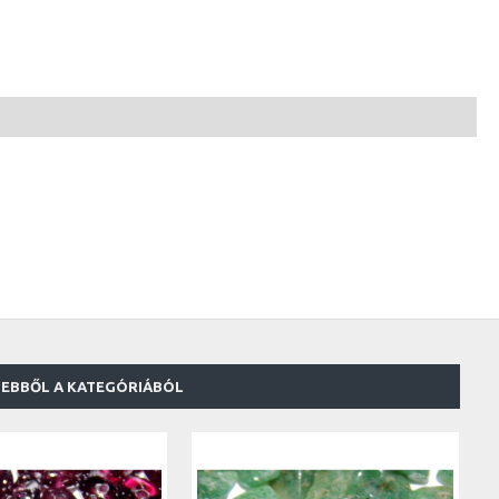
EBBŐL A KATEGÓRIÁBÓL