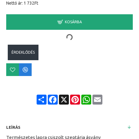
Nettó ár: 1 732Ft
KOSÁRBA
ÉRDEKLŐDÉS
Share
Facebook
X
Pinterest
WhatsApp
Email
LEÍRÁS
Természetes lapra csiszolt szeptária ásvány