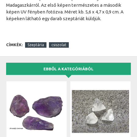
Madagaszkárról. Az első képen természetes a második
képen UV fényben fotózva. Méret kb. 5,6 x 4,7 x 0,9 cm. A
képeken látható egy darab szeptáriát küldjük.
CÍMKÉK:
Szeptária
csiszolat
EBBŐL A KATEGÓRIÁBÓL
B