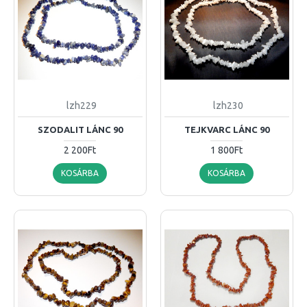
lzh229
lzh230
SZODALIT LÁNC 90
TEJKVARC LÁNC 90
2 200Ft
1 800Ft
KOSÁRBA
KOSÁRBA