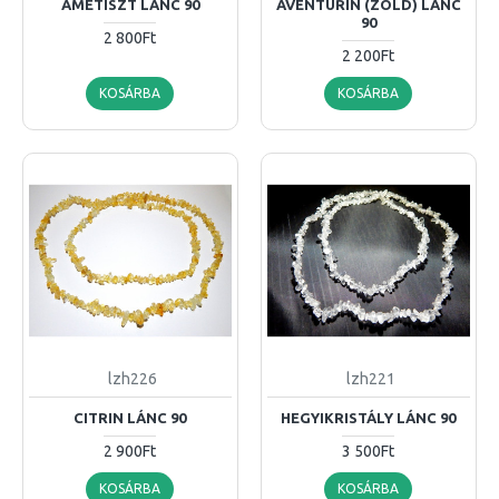
AMETISZT LÁNC 90
AVENTURIN (ZÖLD) LÁNC
90
2 800Ft
2 200Ft
KOSÁRBA
KOSÁRBA
lzh226
lzh221
CITRIN LÁNC 90
HEGYIKRISTÁLY LÁNC 90
2 900Ft
3 500Ft
KOSÁRBA
KOSÁRBA