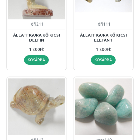
dfi211
dfi111
ÁLLATFIGURA KŐ KICSI
ÁLLATFIGURA KŐ KICSI
DELFIN
ELEFÁNT
1 200Ft
1 200Ft
KOSÁRBA
KOSÁRBA
dfi113
maa119