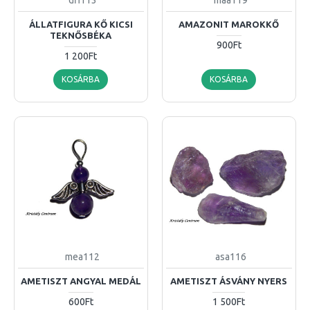
ÁLLATFIGURA KŐ KICSI
AMAZONIT MAROKKŐ
TEKNŐSBÉKA
900Ft
1 200Ft
KOSÁRBA
KOSÁRBA
mea112
asa116
AMETISZT ANGYAL MEDÁL
AMETISZT ÁSVÁNY NYERS
600Ft
1 500Ft